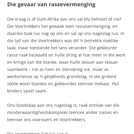
Die gevaar van rassevermenging
Die vraag is of Suid-Afrika aan ons sal bly behoort of nie?
Die Voortrekkers het gewaak teen rassevermenging, en
daardie taak rus nog op ons en sal op ons nageslag rus. In
die tyd van die Voortrekkers was dit ‘n betreklik maklike
taak, maar toestande het tans verander. Die gekleurde
rasse raak beskaafd en hulle dring al hoe meer in die werk
en kringe van die blanke, waar hulle skouer aan skouer
saamwerk – nie as heer en dienskneg nie, maar as
werksmense op ‘n gelykheids grondslag. In die grotere
stede woon blankes en gekleurdes teenoor mekaar. Hul
kinders speel saam.
Ons boodskap aan ons nageslag is: raak ontslae van die
minderwaardigheidskompleks teenoor ander nasies en
teenoor ons voorouers en Voortrekkers.
Die Voortrekkers het nie aan ‘n