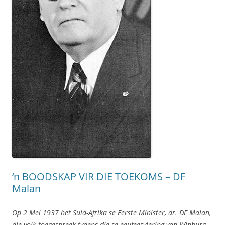
‘n BOODSKAP VIR DIE TOEKOMS – DF
Malan
Op 2 Mei 1937 het Suid-Afrika se Eerste Minister, dr. DF Malan,
die volk toegespreek tydens die se eeufeesviering van Winburg