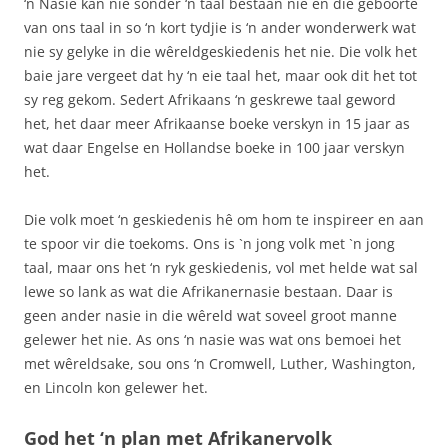
‘n Nasie kan nie sonder ‘n taal bestaan nie en die geboorte
van ons taal in so ‘n kort tydjie is ‘n ander wonderwerk wat
nie sy gelyke in die wêreldgeskiedenis het nie. Die volk het
baie jare vergeet dat hy ‘n eie taal het, maar ook dit het tot
sy reg gekom. Sedert Afrikaans ‘n geskrewe taal geword
het, het daar meer Afrikaanse boeke verskyn in 15 jaar as
wat daar Engelse en Hollandse boeke in 100 jaar verskyn
het.
Die volk moet ‘n geskiedenis hê om hom te inspireer en aan
te spoor vir die toekoms. Ons is `n jong volk met `n jong
taal, maar ons het ‘n ryk geskiedenis, vol met helde wat sal
lewe so lank as wat die Afrikanernasie bestaan. Daar is
geen ander nasie in die wêreld wat soveel groot manne
gelewer het nie. As ons ‘n nasie was wat ons bemoei het
met wêreldsake, sou ons ‘n Cromwell, Luther, Washington,
en Lincoln kon gelewer het.
God het ‘n plan met Afrikanervolk