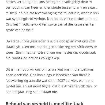
nasies vernietig het. Ons het egter ‘n volk gebly deur ‘n
verhouding van heer en diensbode tussen blank en swart
te skep, en nie rassevermenging toe te laat nie, want ‘n volk
wat sy rasegtheid verloor, kan nie as volk voortbestaan nie.
Ons het ‘n volk geword ten spyte van al die gevare en ten
spyte van onsself.
Dwarsdeur ons geskiedenis is die Godsplan met ons volk
klaarblyklik, en ons het die goddelike reg om Afrikaners te
wees. Geen mag ter wêreld kan ons nasieskap doodmaak
nie, want God het ons volk geskep.
Dit is nie nodig vir ons om te vra wat ons in die toekoms
gaan doen nie. Ons kan slegs ‘n boodskap van hierdie
feesviering rig aan dié wat dit in 2037 sal vier, want ons
twyfel nie, en sal nooit twyfel dat die Afrikanervolk dan, of
oor 500 jaar, nog sal bestaan nie.
Behoud van vryheid is moeilike taak