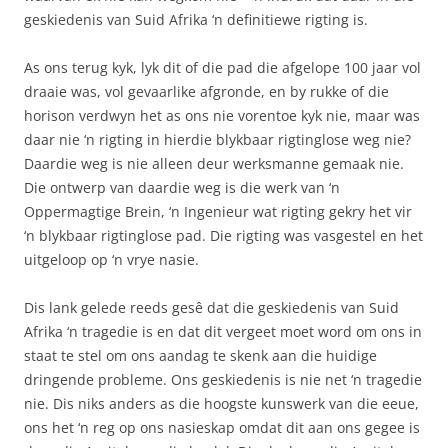
geskiedenis van Suid Afrika ‘n definitiewe rigting is.
As ons terug kyk, lyk dit of die pad die afgelope 100 jaar vol
draaie was, vol gevaarlike afgronde, en by rukke of die
horison verdwyn het as ons nie vorentoe kyk nie, maar was
daar nie ‘n rigting in hierdie blykbaar rigtinglose weg nie?
Daardie weg is nie alleen deur werksmanne gemaak nie.
Die ontwerp van daardie weg is die werk van ‘n
Oppermagtige Brein, ‘n Ingenieur wat rigting gekry het vir
‘n blykbaar rigtinglose pad. Die rigting was vasgestel en het
uitgeloop op ‘n vrye nasie.
Dis lank gelede reeds gesê dat die geskiedenis van Suid
Afrika ‘n tragedie is en dat dit vergeet moet word om ons in
staat te stel om ons aandag te skenk aan die huidige
dringende probleme. Ons geskiedenis is nie net ‘n tragedie
nie. Dis niks anders as die hoogste kunswerk van die eeue,
ons het ‘n reg op ons nasieskap omdat dit aan ons gegee is