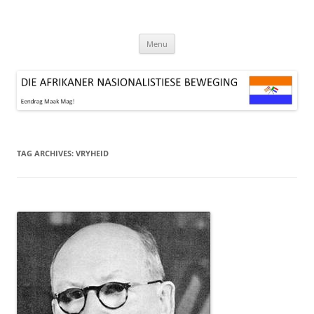
Skip
to
DIE AFRIKANER NASIONALISTIESE
content
Lewe die Boer!
BEWEGING
Menu
TAG ARCHIVES:
VRYHEID