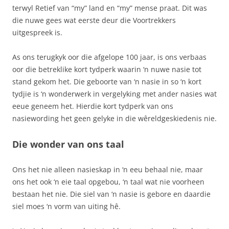
terwyl Retief van “my” land en “my” mense praat. Dit was
die nuwe gees wat eerste deur die Voortrekkers
uitgespreek is.
As ons terugkyk oor die afgelope 100 jaar, is ons verbaas
oor die betreklike kort tydperk waarin ‘n nuwe nasie tot
stand gekom het. Die geboorte van ‘n nasie in so ‘n kort
tydjie is ‘n wonderwerk in vergelyking met ander nasies wat
eeue geneem het. Hierdie kort tydperk van ons
nasiewording het geen gelyke in die wêreldgeskiedenis nie.
Die wonder van ons taal
Ons het nie alleen nasieskap in ‘n eeu behaal nie, maar
ons het ook ‘n eie taal opgebou, ‘n taal wat nie voorheen
bestaan het nie. Die siel van ‘n nasie is gebore en daardie
siel moes ‘n vorm van uiting hê.