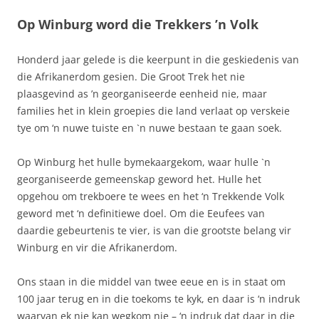
Op Winburg word die Trekkers ’n Volk
Honderd jaar gelede is die keerpunt in die geskiedenis van
die Afrikanerdom gesien. Die Groot Trek het nie
plaasgevind as ’n georganiseerde eenheid nie, maar
families het in klein groepies die land verlaat op verskeie
tye om ‘n nuwe tuiste en `n nuwe bestaan te gaan soek.
Op Winburg het hulle bymekaargekom, waar hulle `n
georganiseerde gemeenskap geword het. Hulle het
opgehou om trekboere te wees en het ‘n Trekkende Volk
geword met ‘n definitiewe doel. Om die Eeufees van
daardie gebeurtenis te vier, is van die grootste belang vir
Winburg en vir die Afrikanerdom.
Ons staan in die middel van twee eeue en is in staat om
100 jaar terug en in die toekoms te kyk, en daar is ‘n indruk
waarvan ek nie kan wegkom nie – ‘n indruk dat daar in die