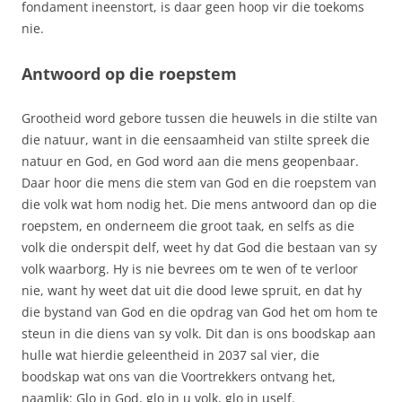
fondament ineenstort, is daar geen hoop vir die toekoms
nie.
Antwoord op die roepstem
Grootheid word gebore tussen die heuwels in die stilte van
die natuur, want in die eensaamheid van stilte spreek die
natuur en God, en God word aan die mens geopenbaar.
Daar hoor die mens die stem van God en die roepstem van
die volk wat hom nodig het. Die mens antwoord dan op die
roepstem, en onderneem die groot taak, en selfs as die
volk die onderspit delf, weet hy dat God die bestaan van sy
volk waarborg. Hy is nie bevrees om te wen of te verloor
nie, want hy weet dat uit die dood lewe spruit, en dat hy
die bystand van God en die opdrag van God het om hom te
steun in die diens van sy volk. Dit dan is ons boodskap aan
hulle wat hierdie geleentheid in 2037 sal vier, die
boodskap wat ons van die Voortrekkers ontvang het,
naamlik: Glo in God, glo in u volk, glo in uself.