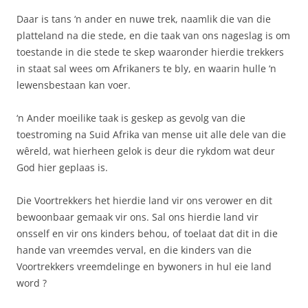
Daar is tans ‘n ander en nuwe trek, naamlik die van die
platteland na die stede, en die taak van ons nageslag is om
toestande in die stede te skep waaronder hierdie trekkers
in staat sal wees om Afrikaners te bly, en waarin hulle ‘n
lewensbestaan kan voer.
‘n Ander moeilike taak is geskep as gevolg van die
toestroming na Suid Afrika van mense uit alle dele van die
wêreld, wat hierheen gelok is deur die rykdom wat deur
God hier geplaas is.
Die Voortrekkers het hierdie land vir ons verower en dit
bewoonbaar gemaak vir ons. Sal ons hierdie land vir
onsself en vir ons kinders behou, of toelaat dat dit in die
hande van vreemdes verval, en die kinders van die
Voortrekkers vreemdelinge en bywoners in hul eie land
word ?