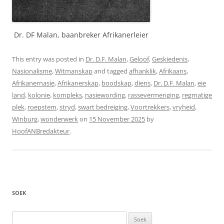
Dr. DF Malan, baanbreker Afrikanerleier
This entry was posted in
Dr. D.F. Malan
,
Geloof
,
Geskiedenis
,
Nasionalisme
,
Witmanskap
and tagged
afhanklik
,
Afrikaans
,
Afrikanernasie
,
Afrikanerskap
,
boodskap
,
diens
,
Dr. D.F. Malan
,
eie
land
,
kolonie
,
kompleks
,
nasiewording
,
rassevermenging
,
regmatige
plek
,
roepstem
,
stryd
,
swart bedreiging
,
Voortrekkers
,
vryheid
,
Winburg
,
wonderwerk
on
15 November 2025
by
HoofANBredakteur
.
SOEK
Soek