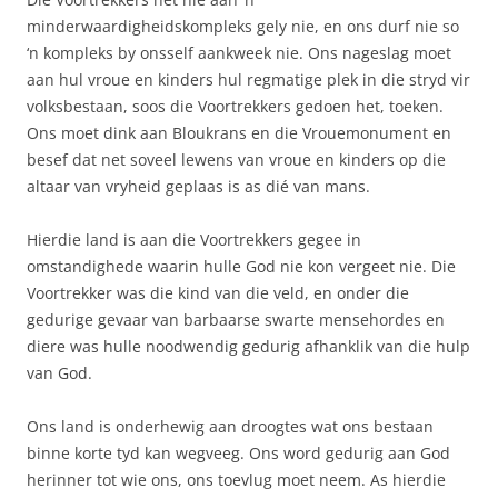
minderwaardigheidskompleks gely nie, en ons durf nie so
‘n kompleks by onsself aankweek nie. Ons nageslag moet
aan hul vroue en kinders hul regmatige plek in die stryd vir
volksbestaan, soos die Voortrekkers gedoen het, toeken.
Ons moet dink aan Bloukrans en die Vrouemonument en
besef dat net soveel lewens van vroue en kinders op die
altaar van vryheid geplaas is as dié van mans.
Hierdie land is aan die Voortrekkers gegee in
omstandighede waarin hulle God nie kon vergeet nie. Die
Voortrekker was die kind van die veld, en onder die
gedurige gevaar van barbaarse swarte mensehordes en
diere was hulle noodwendig gedurig afhanklik van die hulp
van God.
Ons land is onderhewig aan droogtes wat ons bestaan
binne korte tyd kan wegveeg. Ons word gedurig aan God
herinner tot wie ons, ons toevlug moet neem. As hierdie