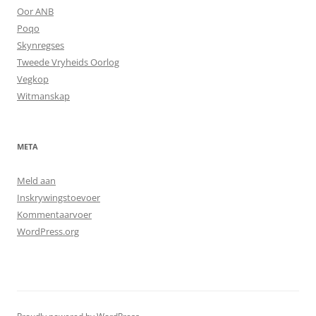
Oor ANB
Poqo
Skynregses
Tweede Vryheids Oorlog
Vegkop
Witmanskap
META
Meld aan
Inskrywingstoevoer
Kommentaarvoer
WordPress.org