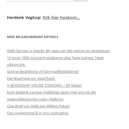
na:
Herdenk Vegkop:
Kyk hier hoekom...
MEES BELANGHEBENDE ARTIKELS
ANB Oproep is steeds: Bly weg van die regime se verkiesings!
16 Junie 1900. Konsentrasiekamp-dag.Twee kampe. Twee
uitkomste.
God se Beskikking of (Skyn)selfbeskikking?
Die Waarheid oor Apartheid.
‘n BOODSKAP VIR DIE TOEKOMS – DF Malan
Kom gedenk vanjaar Heldedag saam met ons op die
Vegkopfeesterrein naby Heilbron
Ope Brief van ANB aan Willem Petzer
Ons oorwinning lê in ons oortuiging.