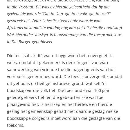
in die Vrystaat. Dit was by hierdie geleentheid dat hy die
gevleuelde woorde “Glo in God, glo in u volk, glo in uself”
gespreek het. Daar is beslis steeds baie waarde wat
Afrikanernasionaliste vandag nog kan put uit hierdie boodskap.
Wat hieronder verskyn, is `n opsomming van die toespraak soos
in Die Burger gepubliseer.
Die fees sal vir dié wat dit bygewoon het, onvergeetlik
wees, omdat dit gekenmerk is deur `n gees van ware
samewerking van vriende toe die nagedagtenis van hul
voorouers geëer moes word. Die fees is onvergeetlik omdat
dit gehou is op heilige historiese grond, wat self `n
boodskap vir die volk het. Die toestande wat 100 jaar
gelede geheers het, en die gebeurtenisse wat toe
plaasgevind het, is herskep en het herlewe en hierdie
geslag het gemeenskap gehad met daardie geslag wie se
boodskappe oorgedra moet word aan die geslagte van die
toekoms.