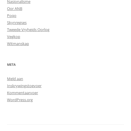
Nasionalisme
Oor ANB
Poqo
Skynregses
Tweede Vryheids Oorlog
Vegkop
Witmanskap
META
Meld aan
Inskrywingstoevoer
Kommentaarvoer
WordPress.org