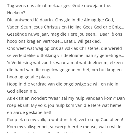
Tog wens ons almal mekaar geseënde nuwejaar toe.
Hoekom?
Die antwoord lê daarin. Ons glo in die Almagtige God,
Vader, Seun Jesus Christus en Heilige Gees God drie Enig…
Geseënde nuwe jaar, mag die Here jou seën… Daar lê ons
hoop ons krag en vertroue… Laat U wil geskied.
Ons weet wat wag op ons as volk as Christene, die wêreld
se verleidelike uitlokking vir deelname, aan sy genietinge…
‘n Verkiesing wat voorlê, waar almal wat deelneem, elkeen
die hand van die ongelowige geneem het, om hul krag en
hoop op getalle plaas.
Hoop in die verdrae van die ongelowige se wil, en nie in
God alleen nie.
As ek sit en wonder: “Waar sal my hulp vandaan kom?” Dan
roep ek uit: My volk, jou hulp kom van die Here wat hemel
en aarde geskape het!
Roep ek na my volk, u wat dors het, vertrou op God alleen!
Kom my volksgenoot, verwerp hierdie mense, wat u wil lei