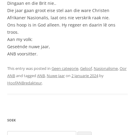
Dingaan en die Brit nie..
Die jaar gaan groot eise stel aan die ware Christen
Afrikaner Nasionalis, laat ons nie verskrik raak nie.
Ons hoop is in God alleen. Hy regeer en daarin lê ons
troos.
Aan my volk:
Geseënde nuwe jaar,
ANB voorsitter.
This entry was posted in
Geen categorie
,
Geloof
,
Nasionalisme
,
Oor
ANB
and tagged
ANB
,
Nuwe Jaar
on
2 Januarie 2024
by
HoofANBredakteur
.
SOEK
Soek