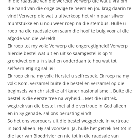
in die raadsale van die wêreld! Verwerp die wat u vra om
die hand van die ongelowige te neem en jou krag daarin te
vind! Verwerp die wat u uitverkoop het vir n paar silwer
muntstukke en u nou weer roep na die stembus. Hulle u
roep na die raadsale om saam die hoof te buig voor al die
afgode van die wêreld!
Ek roep tot my volk: Verwerp die ongeregtigheid! Verwerp
hierdie bestel wat uit en uit so saamgestel is op ‘n
grondwet om u ‘n slaaf en onderdaan te hou wat tot
selfvernietiging sal lei!
Ek roep ek na my volk: Herstel u selfrespek. Ek roep na my
volk: Kom, versamel buite die bestel en versamel op die
beginsels van christelike afrikaner nasionalisme… Buite die
bestel is die eerste tree na vryheid… Met die uittrek,
wegtrek van die bestel, met al die vertroue in God alleen
en in Sy genade, sal ons berusting vind!
So het ons voorouers uit die bestel weggetrek, in vertroue
in God alleen. Hy sal voorsien. Ja, hulle het getrek het tot in
die laer van Bloedrivier en nie tot in die raadsale van