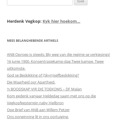
na:
Herdenk Vegkop:
Kyk hier hoekom...
MEES BELANGHEBENDE ARTIKELS
ANB Oproep is steeds: Bly weg van die regime se verkiesings!
16 Junie 1900. Konsentrasiekamp-dag.Twee kampe. Twee
uitkomste.
God se Beskikking of (Skyn)selfbeskikking?
Die Waarheid oor Apartheid.
‘n BOODSKAP VIR DIE TOEKOMS – DF Malan
Kom gedenk vanjaar Heldedag saam met ons op die
Vegkopfeesterrein naby Heilbron
Ope Brief van ANB aan Willem Petzer
Ons oorwinning lê in ons oortuiging.